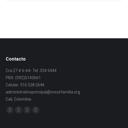
Contacto
Cra 27 # 6-64- Tel: 334 5444
PBX: (092)5143661
Celular: 316 528 2646
administrativoprincipal@crecefamilia.org
Cali, Colombia
Find us on: