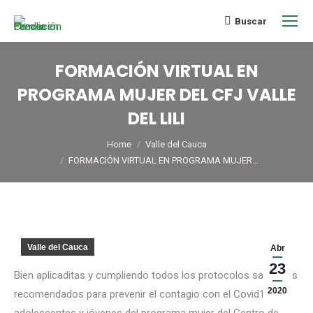
Buscar
FORMACIÓN VIRTUAL EN
PROGRAMA MUJER DEL CFJ VALLE
DEL LILI
You are here:
Home
Valle del Cauca
FORMACIÓN VIRTUAL EN PROGRAMA MUJER…
Valle del Cauca
Abr
23
Bien aplicaditas y cumpliendo todos los protocolos sanitarios
2020
recomendados para prevenir el contagio con el Covid19, las