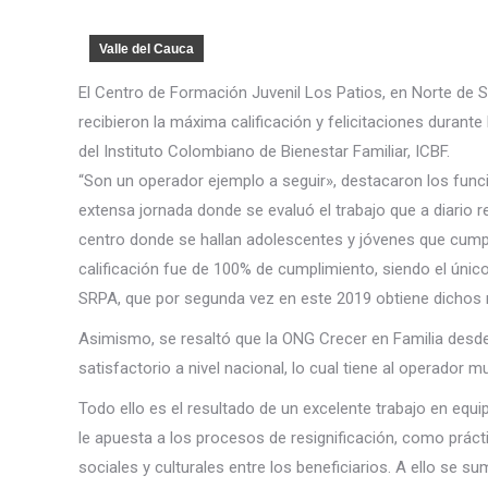
Valle del Cauca
El Centro de Formación Juvenil Los Patios, en Norte de Sa
recibieron la máxima calificación y felicitaciones durant
del Instituto Colombiano de Bienestar Familiar, ICBF.
“Son un operador ejemplo a seguir», destacaron los funci
extensa jornada donde se evaluó el trabajo que a diario re
centro donde se hallan adolescentes y jóvenes que cumplen 
calificación fue de 100% de cumplimiento, siendo el úni
SRPA, que por segunda vez en este 2019 obtiene dichos r
Asimismo, se resaltó que la ONG Crecer en Familia desd
satisfactorio a nivel nacional, lo cual tiene al operador m
Todo ello es el resultado de un excelente trabajo en equi
le apuesta a los procesos de resignificación, como prácti
sociales y culturales entre los beneficiarios. A ello se s