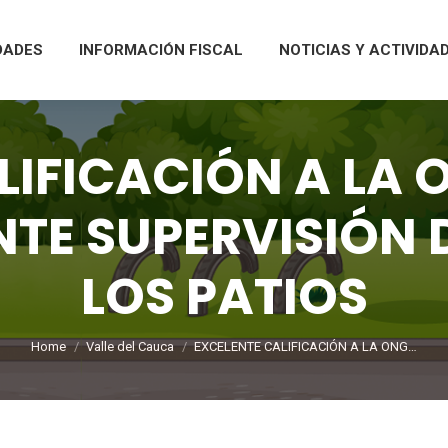
DADES
INFORMACIÓN FISCAL
NOTICIAS Y ACTIVIDA
LIFICACIÓN A LA 
TE SUPERVISIÓN D
LOS PATIOS
You are here:
Home
Valle del Cauca
EXCELENTE CALIFICACIÓN A LA ONG…