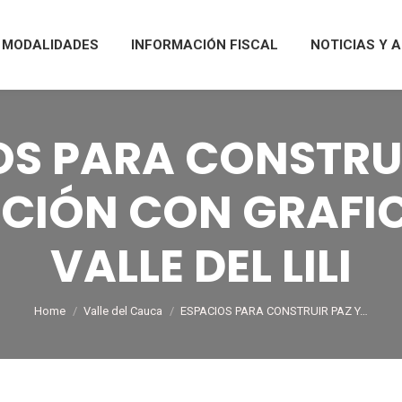
MODALIDADES
INFORMACIÓN FISCAL
NOTICIAS Y 
OS PARA CONSTRUI
CIÓN CON GRAFIC
VALLE DEL LILI
You are here:
Home
Valle del Cauca
ESPACIOS PARA CONSTRUIR PAZ Y…