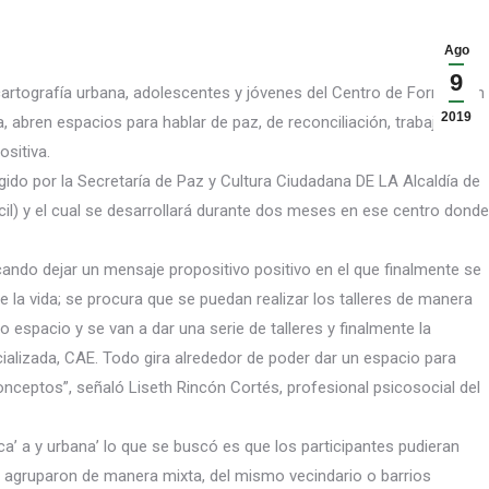
Ago
9
 y cartografía urbana, adolescentes y jóvenes del Centro de Formación
2019
ia, abren espacios para hablar de paz, de reconciliación, trabajo en
ositiva.
gido por la Secret
aría de Paz y Cultura Ciudadana DE LA Alcaldía de
ncil) y el cual se desarrollará durante dos meses en ese centro donde
ando dejar un mensaje propositivo positivo en el que finalmente se
e la vida; se procura que se puedan realizar los talleres de manera
 espacio y se van a dar una serie de talleres y finalmente la
ializada, CAE. Todo gira alrededor de poder dar un espacio para
onceptos”, señaló Liseth Rincón Cortés, profesional psicosocial del
ca’ a y urbana’ lo que se buscó es que los participantes pudieran
se agruparon de manera mixta, del mismo vecindario o barrios