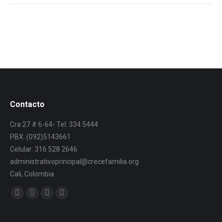
Contacto
Cra 27 # 6-64- Tel: 334 5444
PBX: (092)5143661
Celular: 316 528 2646
administrativoprincipal@crecefamilia.org
Cali, Colombia
Find us on: