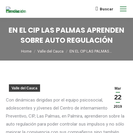
Buscar
EN EL CIP LAS PALMAS APRENDEN
SOBRE AUTO REGULACIÓN
You are here:
Home
Valle del Cauca
EN EL CIP LAS PALMAS…
Valle del Cauca
Mar
22
Con dinámicas dirigidas por el equipo psicosocial,
2019
adolescentes y jóvenes del Centro de internamiento
Preventivo, CIP, Las Palmas, en Palmira, aprendieron sobre la
auto regulación para poder controlar sus impulsos y no sólo
mejorar la convivencia con sus compañeros sino también