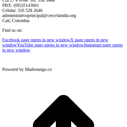
Cra 27 # 6-64- Tel: 334 5444
PBX: (092)5143661
Celular: 316 528 2646
administrativoprincipal@crecefamilia.org
Cali, Colombia
Find us on:
Facebook page opens in new window
X page opens in new
window
YouTube page opens in new window
Instagram page opens
in new window
Powered by Marketango.co