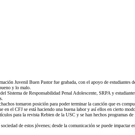
ación Juvenil Buen Pastor fue grabada, con el apoyo de estudiantes de
bueno y lo malo.
del Sistema de Responsabilidad Penal Adolescente, SRPA y estudi
ante
s.
uchachos tomaron posición para poder terminar la canción que es compues
ue en el CFJ se está haciendo una buena labor y así ellos en cierto mod
tículos para la revista Rebien de la USC y se han hechos programas de r
a sociedad de estos jóvenes; desde la comunicación se puede impactar en