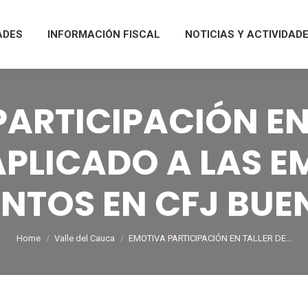
ADES
INFORMACIÓN FISCAL
NOTICIAS Y ACTIVIDAD
ARTICIPACIÓN EN
APLICADO A LAS 
ENTOS EN CFJ BUE
You are here:
Home
Valle del Cauca
EMOTIVA PARTICIPACIÓN EN TALLER DE…