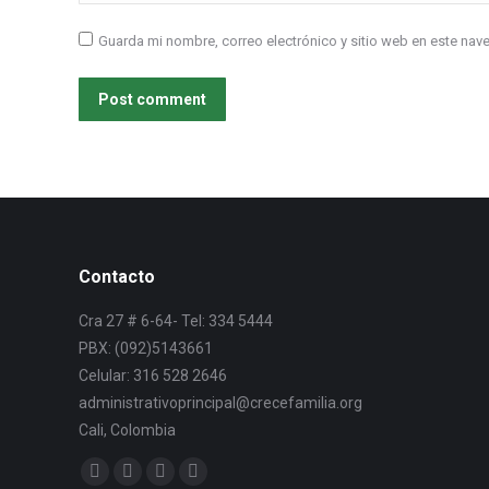
Guarda mi nombre, correo electrónico y sitio web en este na
Post comment
Contacto
Cra 27 # 6-64- Tel: 334 5444
PBX: (092)5143661
Celular: 316 528 2646
administrativoprincipal@crecefamilia.org
Cali, Colombia
Find us on: