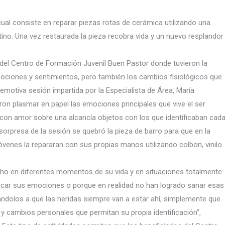
 cual consiste en reparar piezas rotas de cerámica utilizando una
atino. Una vez restaurada la pieza recobra vida y un nuevo resplandor
s del Centro de Formación Juvenil Buen Pastor donde tuvieron la
mociones y sentimientos, pero también los cambios fisiológicos que
emotiva sesión impartida por la Especialista de Área, María
ron plasmar en papel las emociones principales que vive el ser
r con amor sobre una alcancía objetos con los que identificaban cad
rpresa de la sesión se quebró la pieza de barro para que en la
 jóvenes la repararan con sus propias manos utilizando colbon, vinilo
echo en diferentes momentos de su vida y en situaciones totalmente
ntificar sus emociones o porque en realidad no han logrado sanar esas
ándolos a que las heridas siempre van a estar ahí, simplemente que
y cambios personales que permitan su propia identificación”,