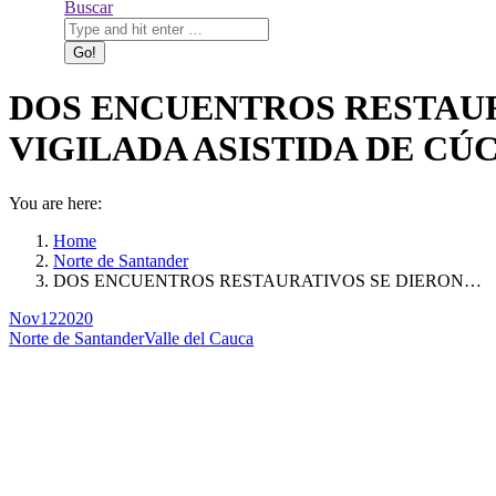
Search:
Buscar
DOS ENCUENTROS RESTAUR
VIGILADA ASISTIDA DE CÚ
You are here:
Home
Norte de Santander
DOS ENCUENTROS RESTAURATIVOS SE DIERON…
Nov
12
2020
Norte de Santander
Valle del Cauca