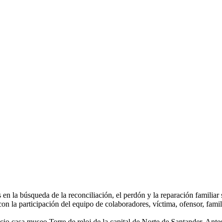
en la búsqueda de la reconciliación, el perdón y la reparación familiar 
con la participación del equipo de colaboradores, víctima, ofensor, famil
cio casa museo Torre de reloj de la capital de Norte de Santander. Antes