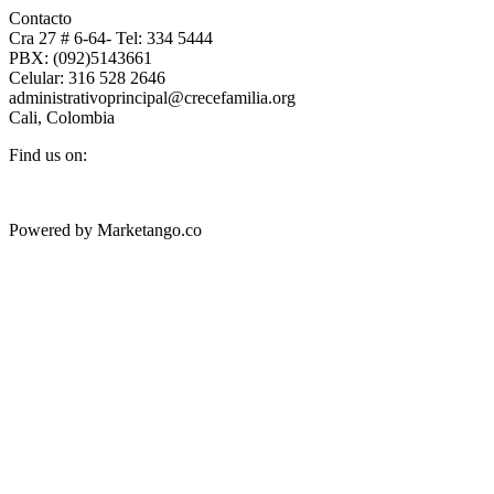
Contacto
Cra 27 # 6-64- Tel: 334 5444
PBX: (092)5143661
Celular: 316 528 2646
administrativoprincipal@crecefamilia.org
Cali, Colombia
Find us on:
Facebook
X
YouTube
Instagram
page
page
page
page
Powered by Marketango.co
opens
opens
opens
opens
in
in
in
in
new
new
new
new
window
window
window
window