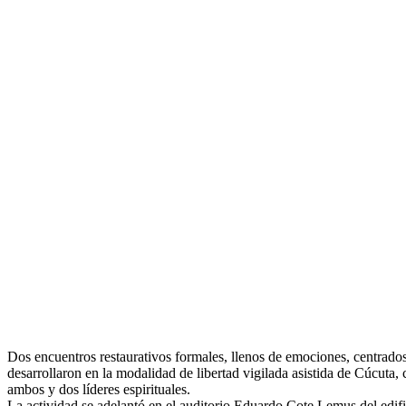
Dos encuentros restaurativos formales, llenos de emociones, centrados 
desarrollaron en la modalidad de libertad vigilada asistida de Cúcuta, 
ambos y dos líderes espirituales.
La actividad se adelantó en el auditorio Eduardo C
ote Lemus del edifi