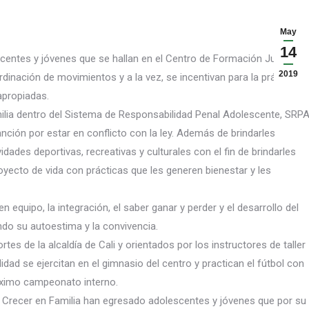
May
14
centes y jóvenes que se hallan en el Centro de Formación Juvenil
2019
dinación de movimientos y a la vez, se incentivan para la práctica
apropiadas.
ilia dentro del Sistema de Responsabilidad Penal Adolescen
te, SRP
nción por estar en conflicto con la ley. Además de brindarles
dades deportivas, recreativas y culturales con el fin de brindarles
yecto de vida con prácticas que les generen bienestar y les
 equipo, la integración, el saber ganar y perder y el desarrollo del
ndo su autoestima y la convivencia.
tes de la alcaldía de Cali y orientados por los instructores de taller
idad se ejercitan en el gimnasio del centro y practican el fútbol con
róximo campeonato interno.
 Crecer en Familia han egresado adolescentes y jóvenes que por su