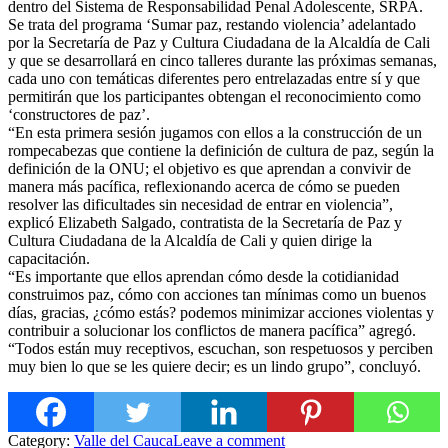
dentro del Sistema de Responsabilidad Penal Adolescente, SRPA.
Se trata del programa ‘Sumar paz, restando violencia’ adelantado
por la Secretaría de Paz y Cultura Ciudada
na de la Alcaldía de Cali
y que se desarrollará en cinco talleres durante las próximas semanas,
cada uno con temáticas diferentes pero entrelazadas entre sí y que
permitirán que los participantes obtengan el reconocimiento como
‘constructores de paz’.
“En esta primera sesión jugamos con ellos a la construcción de un
rompecabezas que contiene la definición de cultura de paz, según la
definición de la ONU; el objetivo es que aprendan a convivir de
manera más pacífica, reflexionando acerca de cómo se pueden
resolver las dificultades sin necesidad de entrar en violencia”,
explicó Elizabeth Salgado, contratista de la Secretaría de Paz y
Cultura Ciudadana de la Alcaldía de Cali y quien dirige la
capacitación.
“Es importante que ellos aprendan cómo desde la cotidianidad
construimos paz, cómo con acciones tan mínimas como un buenos
días, gracias, ¿cómo estás? podemos minimizar acciones violentas y
contribuir a solucionar los conflictos de manera pacífica” agregó.
“Todos están muy receptivos, escuchan, son respetuosos y perciben
muy bien lo que se les quiere decir; es un lindo grupo”, concluyó.
Category:
Valle del Cauca
Leave a comment