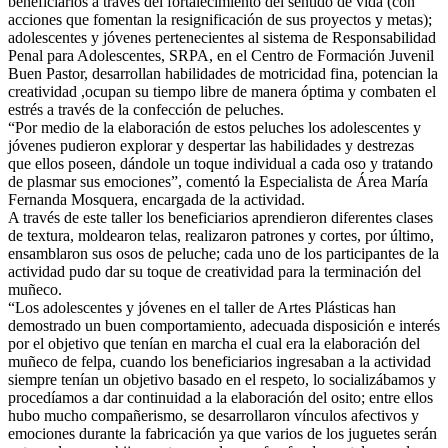
beneficiarios a través del fortalecimiento del sentido de vida (con
acciones que fomentan la resignificación de sus proyectos y metas);
adolescentes y jóvenes pertenecientes al sistema de Responsabilidad
Penal para Adolescentes, SRPA, en el Centro de Formación Juvenil
Buen Pastor, desarrollan habilidades
de motricidad fina, potencian la
creatividad ,ocupan su tiempo libre de manera óptima y combaten el
estrés a través de la confección de peluches.
“Por medio de la elaboración de estos peluches los adolescentes y
jóvenes pudieron explorar y despertar las habilidades y destrezas
que ellos poseen, dándole un toque individual a cada oso y tratando
de plasmar sus emociones”, comentó la Especialista de Área María
Fernanda Mosquera, encargada de la actividad.
A través de este taller los beneficiarios aprendieron diferentes clases
de textura, moldearon telas, realizaron patrones y cortes, por último,
ensamblaron sus osos de peluche; cada uno de los participantes de la
actividad pudo dar su toque de creatividad para la terminación del
muñeco.
“Los adolescentes y jóvenes en el taller de Artes Plásticas han
demostrado un buen comportamiento, adecuada disposición e interés
por el objetivo que tenían en marcha el cual era la elaboración del
muñeco de felpa, cuando los beneficiarios ingresaban a la actividad
siempre tenían un objetivo basado en el respeto, lo socializábamos y
procedíamos a dar continuidad a la elaboración del osito; entre ellos
hubo mucho compañerismo, se desarrollaron vínculos afectivos y
emociones durante la fabricación ya que varios de los juguetes serán