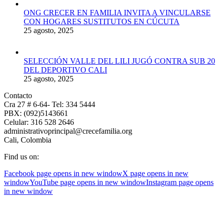
ONG CRECER EN FAMILIA INVITA A VINCULARSE
CON HOGARES SUSTITUTOS EN CÚCUTA
25 agosto, 2025
SELECCIÓN VALLE DEL LILI JUGÓ CONTRA SUB 20
DEL DEPORTIVO CALI
25 agosto, 2025
Contacto
Cra 27 # 6-64- Tel: 334 5444
PBX: (092)5143661
Celular: 316 528 2646
administrativoprincipal@crecefamilia.org
Cali, Colombia
Find us on:
Facebook page opens in new window
X page opens in new
window
YouTube page opens in new window
Instagram page opens
in new window