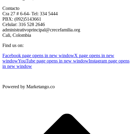
Contacto
Cra 27 # 6-64- Tel: 334 5444
PBX: (092)5143661
Celular: 316 528 2646
administrativoprincipal@crecefamilia.org
Cali, Colombia
Find us on:
Facebook page opens in new window
X page opens in new
window
YouTube page opens in new window
Instagram page opens
in new window
Powered by Marketango.co