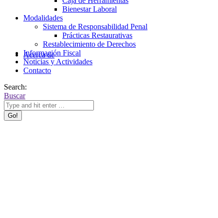
Caja de Herramientas
Bienestar Laboral
Modalidades
Sistema de Responsabilidad Penal
Prácticas Restaurativas
Restablecimiento de Derechos
Información Fiscal
Acerca de
Noticias y Actividades
Contacto
Search:
Buscar