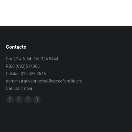
Contacto
Cra 27 # 6-64- Tel: 334 5444
PBX: (092)5143661
Celular: 316 528 2646
administrativoprincipal@crecefamilia.org
Cali, Colombia
Find us on: