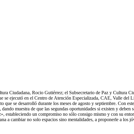
tura Ciudadana, Rocio Gutiérrez; el Subsecretario de Paz y Cultura Ciu
e se ejecutó en el Centro de Atención Especializada, CAE, Valle del Li
sito que se desarrolló durante los meses de agosto y septiembre. Con est
o, dando muestra de que las segundas oportunidades si existen y deben 
az», estableciendo un compromiso no sólo consigo mismo y con su entor
dana a cambiar no solo espacios sino mentalidades, a proponerle a los jó