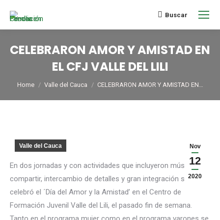
Buscar
CELEBRARON AMOR Y AMISTAD EN
EL CFJ VALLE DEL LILI
You are here:
Home
Valle del Cauca
CELEBRARON AMOR Y AMISTAD EN…
Valle del Cauca
Nov
12
En dos jornadas y con actividades que incluyeron música,
2020
compartir, intercambio de detalles y gran integración se
celebró el ´Día del Amor y la Amistad’ en el Centro de
Formación Juvenil Valle del Lili, el pasado fin de semana.
Tanto en el programa mujer como en el programa varones se