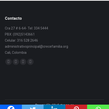
Contacto
Cra 27 # 6-64- Tel: 334 5444
PBX: (092)5143661
Celular: 316 528 2646
administrativoprincipal@crecefamilia.org
Cali, Colombia
Find us on:
Powered by Marketango.co