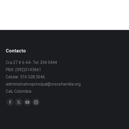
Contacto
Cra 27 # 6-64- Tel: 334 5444
PBX: (092)5143661
Celular: 316 528 2646
administrativoprincipal@crecefamilia.org
Cali, Colombia
Find us on: