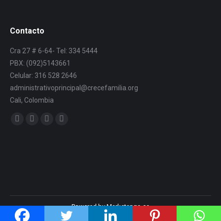
Contacto
Cra 27 # 6-64- Tel: 334 5444
PBX: (092)5143661
Celular: 316 528 2646
administrativoprincipal@crecefamilia.org
Cali, Colombia
Find us on:
Powered by Marketango.co