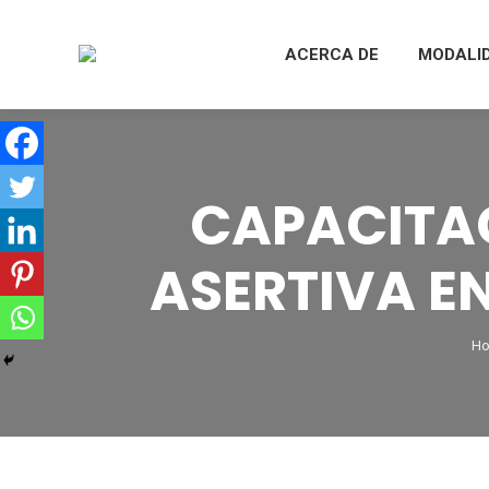
ACERCA DE
MODALI
CAPACITA
ASERTIVA E
Yo
H