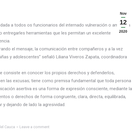
Nov
12
ndada a todos os funcionarios del internado vulneración o amenaza
2020
o entregarles herramientas que les permitan un excelente
encia.
orando el mensaje, la comunicación entre compañeros y a la
vez
niñas y adolescentes” señaló Liliana Viveros Zapata, coordinadora
que consiste en conocer los propios derechos y defenderlos,
 en las excusas; tiene como premisa fundamental que toda persona
cación asertiva es una forma de expresión consciente, mediante la
entos o derechos de forma congruente, clara, directa, equilibrada,
r y dejando de lado la agresividad.
del Cauca
Leave a comment