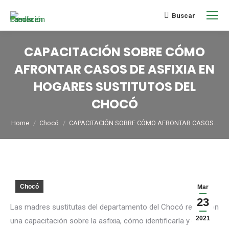
Buscar
CAPACITACIÓN SOBRE CÓMO
AFRONTAR CASOS DE ASFIXIA EN
HOGARES SUSTITUTOS DEL
CHOCÓ
You are here:
Home
Chocó
CAPACITACIÓN SOBRE CÓMO AFRONTAR CASOS…
Chocó
Mar
23
Las madres sustitutas del departamento del Chocó recibieron
2021
una capacitación sobre la asfixia, cómo identificarla y cómo