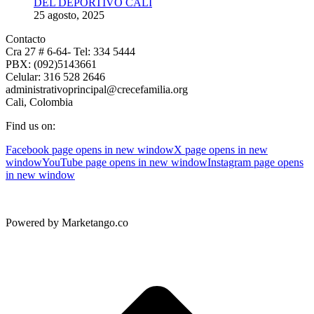
DEL DEPORTIVO CALI
25 agosto, 2025
Contacto
Cra 27 # 6-64- Tel: 334 5444
PBX: (092)5143661
Celular: 316 528 2646
administrativoprincipal@crecefamilia.org
Cali, Colombia
Find us on:
Facebook page opens in new window
X page opens in new
window
YouTube page opens in new window
Instagram page opens
in new window
Powered by Marketango.co