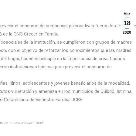
Mar
18
prevenir el consumo de sustancias psicoactivas fueron los temas de
2020
ó de la ONG Crecer en Familia.
sicosociales de la institución, se cumplieron con grupos de madres
dó, con el objetivo de reforzar los co
nocimientos que las madres
a del hogar, hacerles hincapié en la importancia de crear buenos
ieron instrucciones básicas para prevenir el consumo de
ñas, niños, adolescentes y jóvenes beneficiarios de la modalidad.
utos vulneración y amenaza en los municipios de Quibdó, Istmina,
to Colombiano de Bienestar Familiar, ICBF.
hocó
Leave a comment