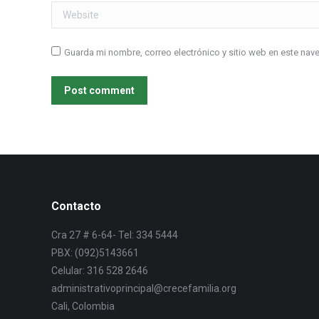
Website
Guarda mi nombre, correo electrónico y sitio web en este na
Post comment
Contacto
Cra 27 # 6-64- Tel: 334 5444
PBX: (092)5143661
Celular: 316 528 2646
administrativoprincipal@crecefamilia.org
Cali, Colombia