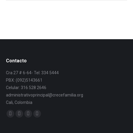
Contacto
Cra 27 # 6-64- Tel: 334 5444
PBX: (092)5143661
Celular: 316 528 2646
administrativoprincipal@crecefamilia.org
Cali, Colombia
Find us on: