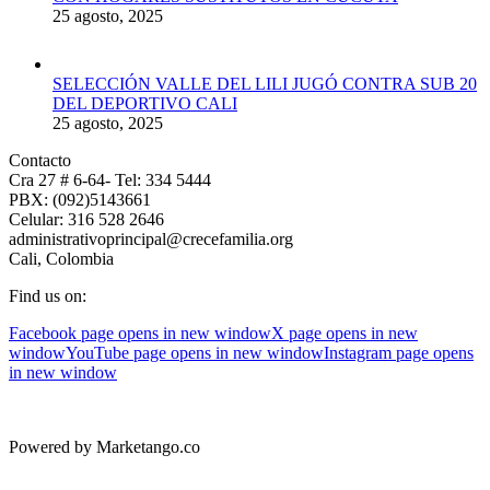
25 agosto, 2025
SELECCIÓN VALLE DEL LILI JUGÓ CONTRA SUB 20
DEL DEPORTIVO CALI
25 agosto, 2025
Contacto
Cra 27 # 6-64- Tel: 334 5444
PBX: (092)5143661
Celular: 316 528 2646
administrativoprincipal@crecefamilia.org
Cali, Colombia
Find us on:
Facebook page opens in new window
X page opens in new
window
YouTube page opens in new window
Instagram page opens
in new window
Powered by Marketango.co