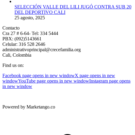
SELECCIÓN VALLE DEL LILI JUGÓ CONTRA SUB 20
DEL DEPORTIVO CALI
25 agosto, 2025
Contacto
Cra 27 # 6-64- Tel: 334 5444
PBX: (092)5143661
Celular: 316 528 2646
administrativoprincipal@crecefamilia.org
Cali, Colombia
Find us on:
Facebook page opens in new window
X page opens in new
window
YouTube page opens in new window
Instagram page opens
in new window
Powered by Marketango.co