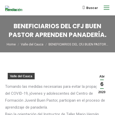
Buscar
BENEFICIARIOS DEL CFJ BUEN
PASTOR APRENDEN PANADERÍA.
You are here:
Home
Valle del Cauca
BENEFICIARIOS DEL CFJ BUEN PASTOR…
Valle del Cauca
Abr
6
Tomando las medidas necesarias para evitar la propagación
2020
del COVID-19, jóvenes y adolescentes del Centro de
Formación Juvenil Buen Pastor, participan en el proceso de
aprendizaje de panadería.
Bajo la orientación del Instructor de Taller Mario Hernán