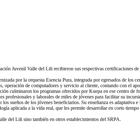
ión Juvenil Valle del Lili recibieron sus respectivas certificaciones 
menizada por la orquesta Esencia Pura, integrada
por egresados de los c
eros, operación de computadores y servicio al cliente, contando con el a
cación culminaron los programas ofrecidos por Kuepa en ese centro de f
 profesionales y laborales de miles de jóvenes para facilitar su incursi
r los sueños de los jóvenes beneficiarios. Su enseñanza es adaptativa 
ía aplicada a la vida real, que les permite desarrollar en corto tiempo
lle del Lili sino también en otros establecimientos del SRPA.