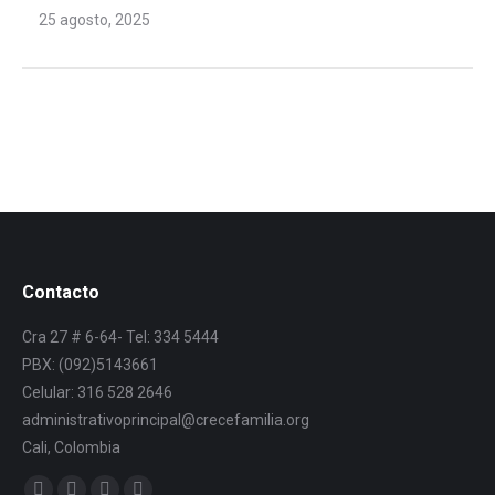
25 agosto, 2025
Contacto
Cra 27 # 6-64- Tel: 334 5444
PBX: (092)5143661
Celular: 316 528 2646
administrativoprincipal@crecefamilia.org
Cali, Colombia
Find us on: