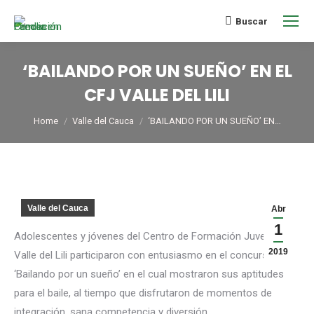
Buscar
‘BAILANDO POR UN SUEÑO’ EN EL
CFJ VALLE DEL LILI
You are here:
Home
Valle del Cauca
‘BAILANDO POR UN SUEÑO’ EN…
Valle del Cauca
Abr
1
Adolescentes y jóvenes del Centro de Formación Juvenil
2019
Valle del Lili participaron con entusiasmo en el concurso
‘Bailando por un sueño’ en el cual mostraron sus aptitudes
para el baile, al tiempo que disfrutaron de momentos de
integración, sana competencia y diversión.