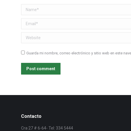
Name *
Email *
Website
Guarda mi nombre, correo electrónico y sitio web en este na
Post comment
Contacto
Cra 27 # 6-64- Tel: 334 5444