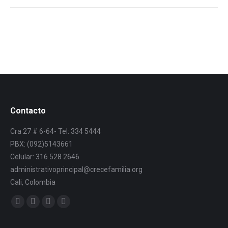
Contacto
Cra 27 # 6-64- Tel: 334 5444
PBX: (092)5143661
Celular: 316 528 2646
administrativoprincipal@crecefamilia.org
Cali, Colombia
Find us on: