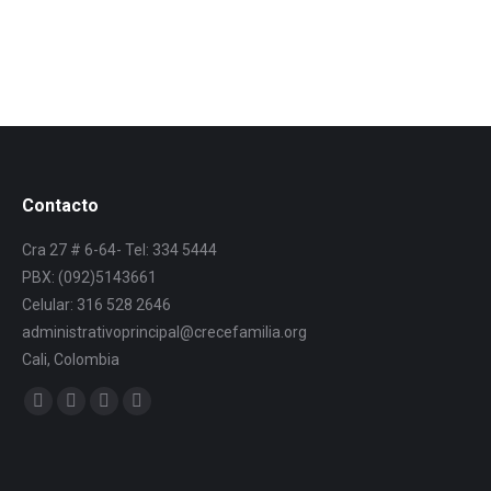
Contacto
Cra 27 # 6-64- Tel: 334 5444
PBX: (092)5143661
Celular: 316 528 2646
administrativoprincipal@crecefamilia.org
Cali, Colombia
Find us on: