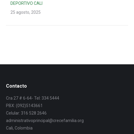
DEPORTIVO CALI
25 agosto, 2025
Contacto
Cra 27 # 6-64- Tel: 334 5444
PBX: (092)5143661
Celular: 316 528 2646
administrativoprincipal@crecefamilia.org
Cali, Colombia