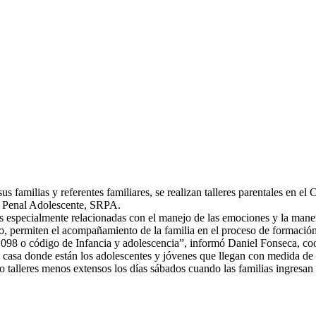
sus familias y referentes familiares, se realizan talleres parentales en 
d Penal Adolescente, SRPA.
cas especialmente relacionadas con
el manejo de las emociones y la maner
o, permiten el acompañamiento de la familia en el proceso de formación 
 1098 o código de Infancia y adolescencia”, informó Daniel Fonseca, coo
una casa donde están los adolescentes y jóvenes que llegan con medida d
leres menos extensos los días sábados cuando las familias ingresan a la