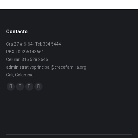
Contacto
Cra 27 # 6-64- Tel: 334 5444
PBX: (092)5143661
Celular: 316 528 2646
administrativoprincipal@crecefamilia.org
Cali, Colombia
Find us on: