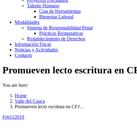
Proyectos Ejecutados
Talento Humano
Caja de Herramientas
Bienestar Laboral
Modalidades
Sistema de Responsabilidad Penal
Prácticas Restaurativas
Restablecimiento de Derechos
Información Fiscal
Noticias y Actividades
Contacto
Promueven lecto escritura en C
You are here:
Home
Valle del Cauca
Promueven lecto escritura en CFJ…
Feb
11
2019