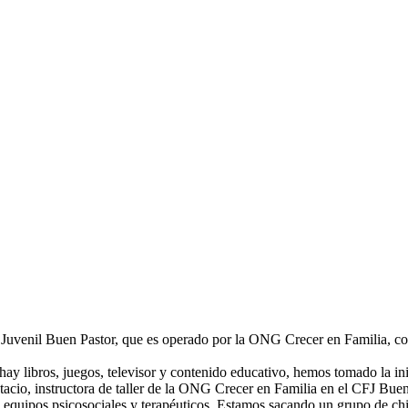
n Juvenil Buen Pastor, que es operado por la ONG Crecer en Familia, co
 libros, juegos, televisor y contenido educativo, hemos tomado la inic
acio, instructora de taller de la ONG Crecer en Familia en el CFJ Buen
equipos psicosociales y terapéuticos. Estamos sacando un grupo de chico