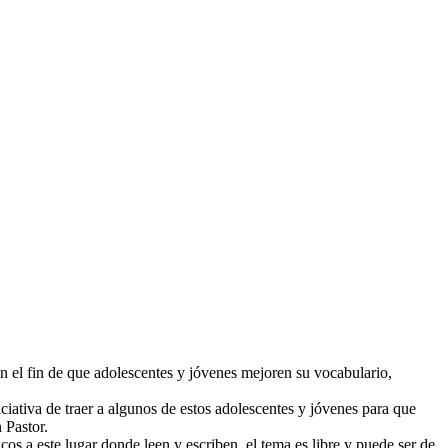
n el fin de que adolescentes y jóvenes mejoren su vocabulario,
iativa de traer a algunos de estos ado
lescentes y jóvenes para que
 Pastor.
s a este lugar donde leen y escriben, el tema es libre y puede ser de