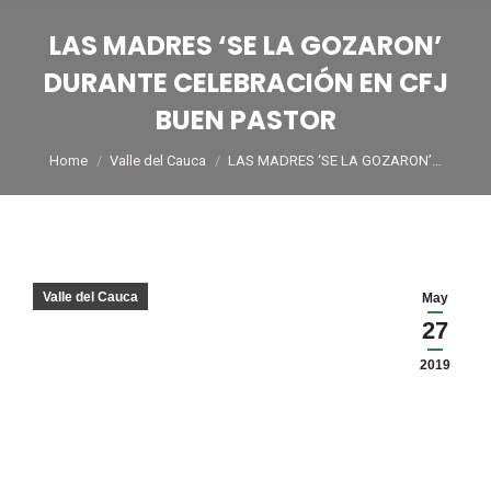
LAS MADRES ‘SE LA GOZARON’
DURANTE CELEBRACIÓN EN CFJ
BUEN PASTOR
You are here:
Home
Valle del Cauca
LAS MADRES ‘SE LA GOZARON’…
Valle del Cauca
May
27
2019