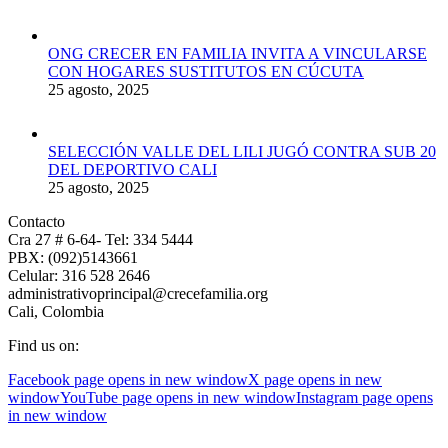
ONG CRECER EN FAMILIA INVITA A VINCULARSE
CON HOGARES SUSTITUTOS EN CÚCUTA
25 agosto, 2025
SELECCIÓN VALLE DEL LILI JUGÓ CONTRA SUB 20
DEL DEPORTIVO CALI
25 agosto, 2025
Contacto
Cra 27 # 6-64- Tel: 334 5444
PBX: (092)5143661
Celular: 316 528 2646
administrativoprincipal@crecefamilia.org
Cali, Colombia
Find us on:
Facebook page opens in new window
X page opens in new
window
YouTube page opens in new window
Instagram page opens
in new window