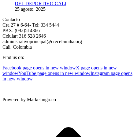
DEL DEPORTIVO CALI
25 agosto, 2025
Contacto
Cra 27 # 6-64- Tel: 334 5444
PBX: (092)5143661
Celular: 316 528 2646
administrativoprincipal@crecefamilia.org
Cali, Colombia
Find us on:
Facebook page opens in new window
X page opens in new
window
YouTube page opens in new window
Instagram page opens
in new window
Powered by Marketango.co