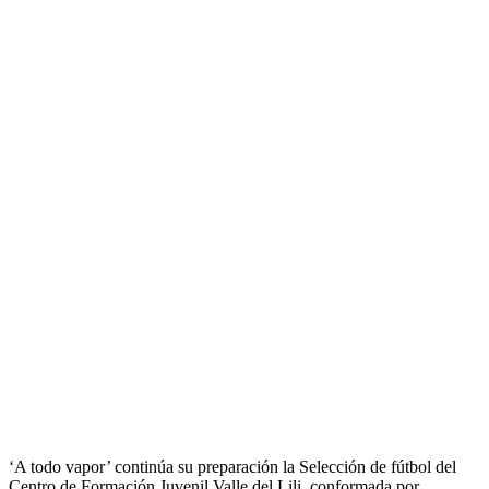
‘A todo vapor’ continúa su preparación la Selección de fútbol del
Centro de Formación Juvenil Valle del Lili, conformada por