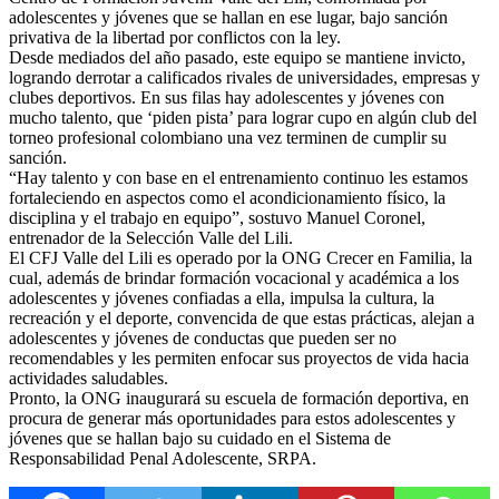
adolescentes y jóvenes que se hallan en ese lugar, bajo sanción
privativa de la libertad por conflictos con la ley.
Desde mediados del año pasado, este equipo se mantiene invicto,
logrando derrotar a calificados rivales de universidades, empresas y
clubes deportivos. En sus filas hay adolescentes y jó
venes con
mucho talento, que ‘piden pista’ para lograr cupo en algún club del
torneo profesional colombiano una vez terminen de cumplir su
sanción.
“Hay talento y con base en el entrenamiento continuo les estamos
fortaleciendo en aspectos como el acondicionamiento físico, la
disciplina y el trabajo en equipo”, sostuvo Manuel Coronel,
entrenador de la Selección Valle del Lili.
El CFJ Valle del Lili es operado por la ONG Crecer en Familia, la
cual, además de brindar formación vocacional y académica a los
adolescentes y jóvenes confiadas a ella, impulsa la cultura, la
recreación y el deporte, convencida de que estas prácticas, alejan a
adolescentes y jóvenes de conductas que pueden ser no
recomendables y les permiten enfocar sus proyectos de vida hacia
actividades saludables.
Pronto, la ONG inaugurará su escuela de formación deportiva, en
procura de generar más oportunidades para estos adolescentes y
jóvenes que se hallan bajo su cuidado en el Sistema de
Responsabilidad Penal Adolescente, SRPA.