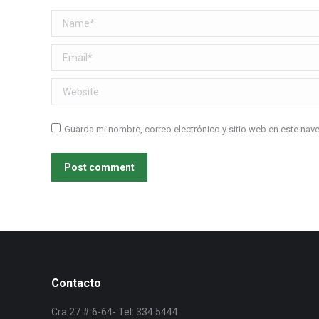
Name *
Email *
Website
Guarda mi nombre, correo electrónico y sitio web en este na
Post comment
Contacto
Cra 27 # 6-64- Tel: 334 5444