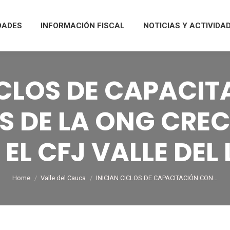
DADES
INFORMACIÓN FISCAL
NOTICIAS Y ACTIVIDA
ICLOS DE CAPACI
S DE LA ONG CREC
 EL CFJ VALLE DEL L
You are here:
Home
Valle del Cauca
INICIAN CICLOS DE CAPACITACIÓN CON…