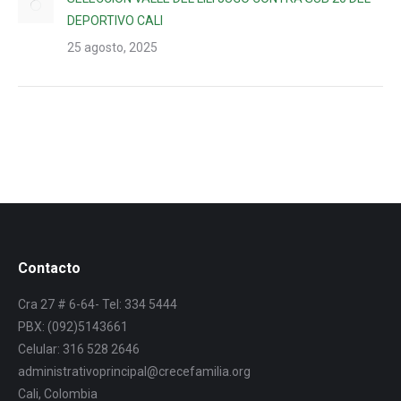
DEPORTIVO CALI
25 agosto, 2025
Contacto
Cra 27 # 6-64- Tel: 334 5444
PBX: (092)5143661
Celular: 316 528 2646
administrativoprincipal@crecefamilia.org
Cali, Colombia