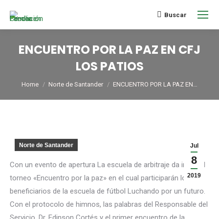
Buscar
ENCUENTRO POR LA PAZ EN CFJ
LOS PATIOS
You are here:
Home
Norte de Santander
ENCUENTRO POR LA PAZ EN…
Norte de Santander
Jul
8
Con un evento de apertura La escuela de arbitraje da inicio al
2019
torneo «Encuentro por la paz» en el cual participarán los
beneficiarios de la escuela de fútbol Luchando por un futuro.
Con el protocolo de himnos, las palabras del Responsable del
Servicio, Dr. Edinson Cortés y el primer encuentro de la