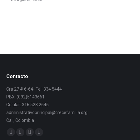
Contacto
Cra 27 # 6-64- Tel: 334 5444
PBX: (092)5143661
Celular: 316 528 2646
administrativoprincipal@crecefamilia.org
Cali, Colombia
Find us on: