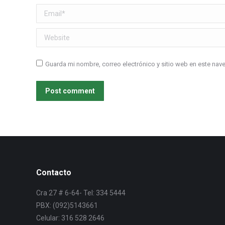
Email *
Website
Guarda mi nombre, correo electrónico y sitio web en este na
Post comment
Contacto
Cra 27 # 6-64- Tel: 334 5444
PBX: (092)5143661
Celular: 316 528 2646