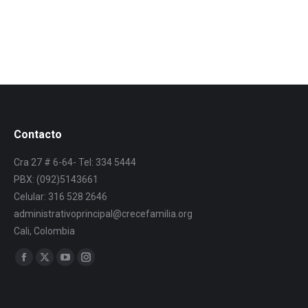
Contacto
Cra 27 # 6-64- Tel: 334 5444
PBX: (092)5143661
Celular: 316 528 2646
administrativoprincipal@crecefamilia.org
Cali, Colombia
Find us on: