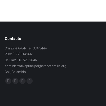
Contacto
Cra 27 # 6-64- Tel: 334 5444
PBX: (092)5143661
Celular: 316 528 2646
administrativoprincipal@crecefamilia.org
Cali, Colombia
Find us on: