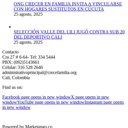
ONG CRECER EN FAMILIA INVITA A VINCULARSE
CON HOGARES SUSTITUTOS EN CÚCUTA
25 agosto, 2025
SELECCIÓN VALLE DEL LILI JUGÓ CONTRA SUB 20
DEL DEPORTIVO CALI
25 agosto, 2025
Contacto
Cra 27 # 6-64- Tel: 334 5444
PBX: (092)5143661
Celular: 316 528 2646
administrativoprincipal@crecefamilia.org
Cali, Colombia
Find us on:
Facebook page opens in new window
X page opens in new
window
YouTube page opens in new window
Instagram page opens
in new window
Powered by Marketango.co