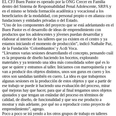
EL CFJ Buen Pastor es operado por la ONG Crecer en Familia
dentro del Sistema de Responsabilidad Penal Adolescente, SRPA y
en el mismo se brinda formación académica y vocacional a los
beneficiarios de la mod
alidad, con personal propio o en alianza con
fundaciones y entidades privadas o del Estado.
“Uno de los componentes del proyecto que se está adelantando en el
Buen Pastor es el desarrollo de ideas de emprendimiento con
productos que los adolescentes y jóvenes puedan desarrollar y
elaborar al interior de los talleres que ya existen en el centro y ya
estamos iniciando el momento de producción”, indicó Nathalie Paz,
de la Fundación ‘Colombianitos’ y Acdi Voca.
“Llevamos varias sesiones desarrollando el concepto, pensando cuál
es la propuesta de diseño haciendo los bocetos, explorando
materiales y ya teniendo una idea más consolidada sobre qué es lo
que se quiere y entramos al taller. Iniciamos con marroquinería y se
van a producir dos objetos distintos, unos son gurus en cuero y los
otros son sandalias también en cuero. La idea es que trabajemos
algunas sesiones en la producción de estos objetos y que a partir de
ese trabajo se puede ir haciendo una evaluación del proceso, mirar
qué mejoras hay que hacer, para que al final tengamos unos objetos
ajustados y que tengan un estándar del proceso en términos de
calidad, de diseño, de funcionalidad y que sea ese producto a
mostrar y más adelante, por qué no a reproducir como proyecto de
emprendimiento”, agrego.
Poco a poco se irá yendo a los otros grupos de trabajo en talleres